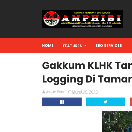
HOME
SEO SERVICES
FEATURES
Gakkum KLHK Tang
Logging Di Taman
Awan Pers
Maret 20, 2020