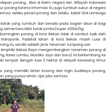
kedepan porang... Bisa di klaim negara lain. Wilayah Indonesia
ubur porang Karena informasi itu juga tumbuh subur di negara
santoso selaku petani porang dan selaku kabid SDA Lembaga
bit katak yang tumbuh dan berada pada bagian daun di bagi
0/kg..sementara bibit katak jumbo/super 400rb/kg.
mingkan porang di kota Bekasi tidak di sambut baik oleh
idroponik. Padahal lahan di kota Bekasi masih Luas di
ng itu sendiri adalah jenis tanaman tumpang sari.
SDA Amphibi Bekasi Raya mengembangkan tanaman porang di
ng, Rawa Lumbu, Mustika Jaya dan baru2 ini berkembang ke
liki tempat dengan luas 3 hektar di wilayah karawang timur
ga yang memiliki lahan kosong dan ingin budidaya porang,
n yang punya lahan. Ujar joko santoso.