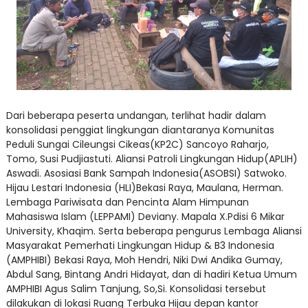
Dari beberapa peserta undangan, terlihat hadir dalam
konsolidasi penggiat lingkungan diantaranya Komunitas
Peduli Sungai Cileungsi Cikeas(KP2C) Sancoyo Raharjo,
Tomo, Susi Pudjiastuti. Aliansi Patroli Lingkungan Hidup(APLIH)
Aswadi. Asosiasi Bank Sampah Indonesia(ASOBSI) Satwoko.
Hijau Lestari Indonesia (HLI)Bekasi Raya, Maulana, Herman.
Lembaga Pariwisata dan Pencinta Alam Himpunan
Mahasiswa Islam (LEPPAMI) Deviany. Mapala X.Pdisi 6 Mikar
University, Khaqim. Serta beberapa pengurus Lembaga Aliansi
Masyarakat Pemerhati Lingkungan Hidup & B3 Indonesia
(AMPHIBI) Bekasi Raya, Moh Hendri, Niki Dwi Andika Gumay,
Abdul Sang, Bintang Andri Hidayat, dan di hadiri Ketua Umum
AMPHIBI Agus Salim Tanjung, So,Si. Konsolidasi tersebut
dilakukan di lokasi Ruang Terbuka Hijau depan kantor